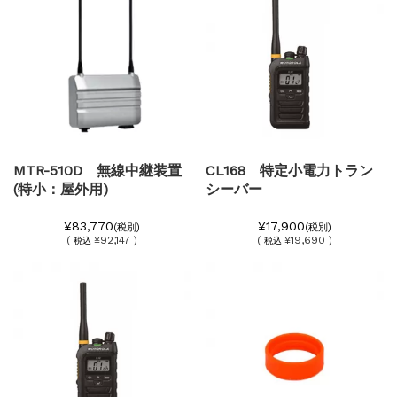
MTR-510D 無線中継装置
CL168 特定小電力トラン
(特小：屋外用)
シーバー
¥83,770
¥17,900
(税別)
(税別)
(
¥92,147 )
(
¥19,690 )
税込
税込