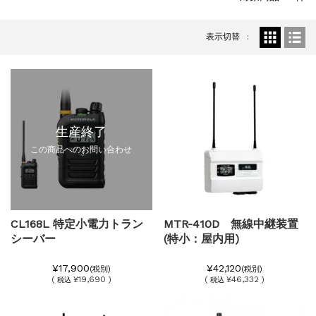
表示切替
生産終了
この商品へのお問い合わせ
CL168L 特定小電力トラン
MTR-410D 無線中継装置
シーバー
(特小：屋内用)
¥17,900
¥42,120
(税別)
(税別)
(
¥19,690 )
(
¥46,332 )
税込
税込