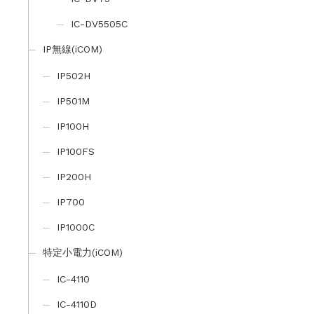
IC-DV5505C
IP無線(iCOM)
IP502H
IP501M
IP100H
IP100FS
IP200H
IP700
IP1000C
特定小電力(iCOM)
IC-4110
IC-4110D