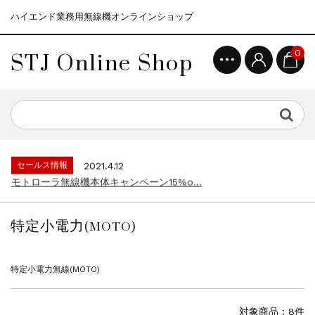
ハイエンド業務用無線機オンラインショップ
STJ Online Shop
0
セールス情報
2021.4.12
モトローラ無線機本体キャンペーン15%o...
セールス情報
2023.4.10
５月大型連休に伴う営業日のお知らせ...
セールス情報
2023.4.1
デジタル化促進キャンペーン10%off...
セールス情報
2021.4.12
モトローラ無線機本体キャンペーン15%o...
セールス情報
2023.4.10
５月大型連休に伴う営業日のお知らせ...
特定小電力(MOTO)
セールス情報
2023.4.1
デジタル化促進キャンペーン10%off...
セールス情報
2021.4.12
特定小電力無線(MOTO)
モトローラ無線機本体キャンペーン15%o...
対象商品：8件