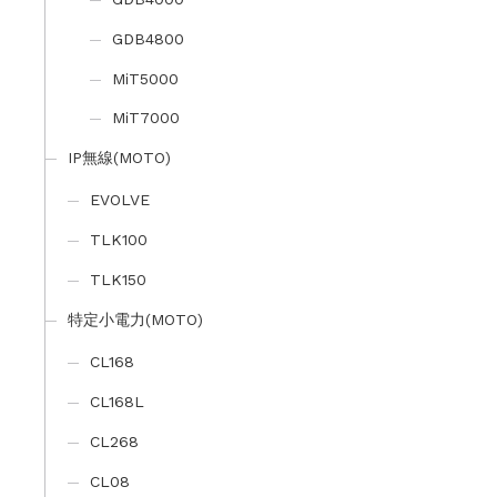
GDB4800
MiT5000
MiT7000
IP無線(MOTO)
EVOLVE
TLK100
TLK150
特定小電力(MOTO)
CL168
CL168L
CL268
CL08