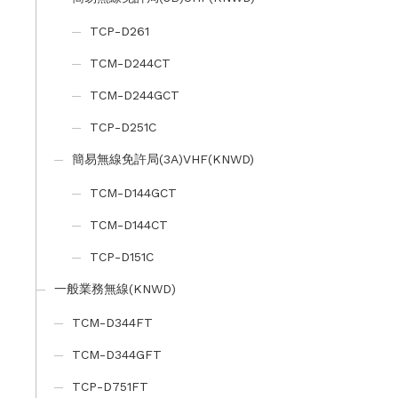
TCP-D261
TCM-D244CT
TCM-D244GCT
TCP-D251C
簡易無線免許局(3A)VHF(KNWD)
TCM-D144GCT
TCM-D144CT
TCP-D151C
一般業務無線(KNWD)
TCM-D344FT
TCM-D344GFT
TCP-D751FT