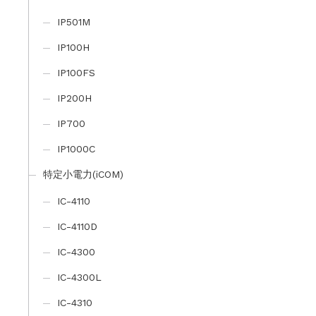
IP501M
IP100H
IP100FS
IP200H
IP700
IP1000C
特定小電力(iCOM)
IC-4110
IC-4110D
IC-4300
IC-4300L
IC-4310