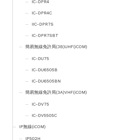
IC-DPR4
IC-DPR4C
IIC-DPR7S
IC-DPR7SBT
簡易無線免許局(3B)UHF(iCOM)
IC-DU75
IC-DU6505B
IC-DU6505BN
簡易無線免許局(3A)VHF(iCOM)
IC-DV75
IC-DV5505C
IP無線(iCOM)
IP502H