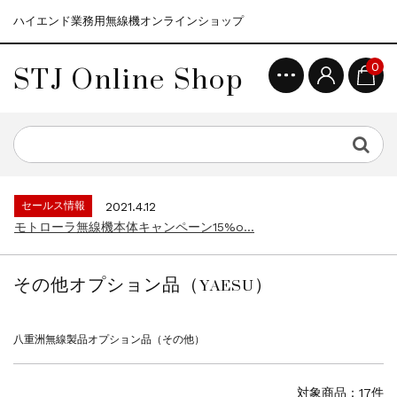
ハイエンド業務用無線機オンラインショップ
STJ Online Shop
0
セールス情報
2021.4.12
モトローラ無線機本体キャンペーン15%o...
セールス情報
2023.4.10
５月大型連休に伴う営業日のお知らせ...
セールス情報
2023.4.1
デジタル化促進キャンペーン10%off...
セールス情報
2021.4.12
モトローラ無線機本体キャンペーン15%o...
セールス情報
2023.4.10
５月大型連休に伴う営業日のお知らせ...
その他オプション品（YAESU）
セールス情報
2023.4.1
デジタル化促進キャンペーン10%off...
セールス情報
2021.4.12
八重洲無線製品オプション品（その他）
モトローラ無線機本体キャンペーン15%o...
対象商品：17件