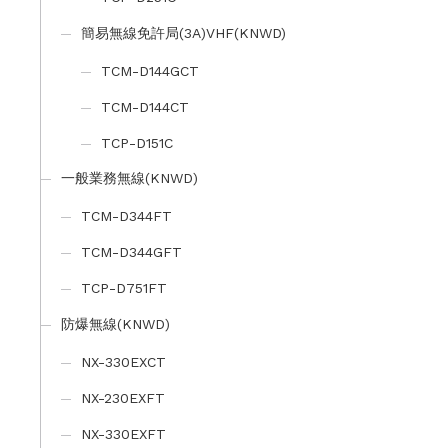
簡易無線免許局(3A)VHF(KNWD)
TCM-D144GCT
TCM-D144CT
TCP-D151C
一般業務無線(KNWD)
TCM-D344FT
TCM-D344GFT
TCP-D751FT
防爆無線(KNWD)
NX-330EXCT
NX-230EXFT
NX-330EXFT