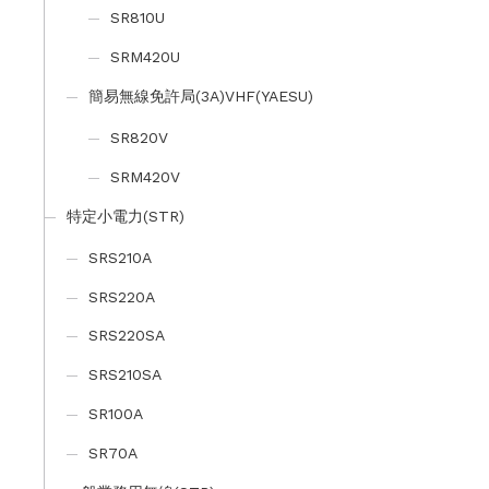
SR810U
SRM420U
簡易無線免許局(3A)VHF(YAESU)
SR820V
SRM420V
特定小電力(STR)
SRS210A
SRS220A
SRS220SA
SRS210SA
SR100A
SR70A