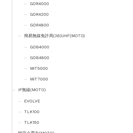
GDR4000
GDR4200
GDR4800
簡易無線免許局(3B)UHF(MOTO)
GDB4000
GDB4800
MiT5000
MiT7000
IP無線(MOTO)
EVOLVE
TLK100
TLK150