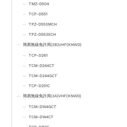
TMZ-D504
TCP-D551
TPZ-D553MCH
TPZ-D553SCH
簡易無線免許局(3B)UHF(KNWD)
TCP-D261
TCM-D244CT
TCM-D244GCT
TCP-D251C
簡易無線免許局(3A)VHF(KNWD)
TCM-D144GCT
TCM-D144CT