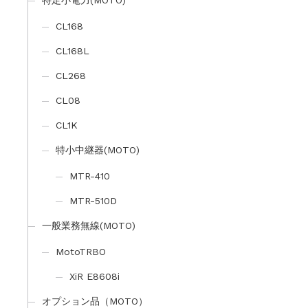
特定小電力(MOTO)
CL168
CL168L
CL268
CL08
CL1K
特小中継器(MOTO)
MTR-410
MTR-510D
一般業務無線(MOTO)
MotoTRBO
XiR E8608i
オプション品（MOTO）