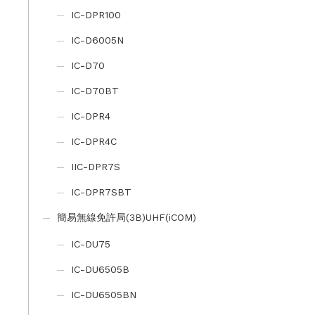
IC-DPR100
IC-D6005N
IC-D70
IC-D70BT
IC-DPR4
IC-DPR4C
IIC-DPR7S
IC-DPR7SBT
簡易無線免許局(3B)UHF(iCOM)
IC-DU75
IC-DU6505B
IC-DU6505BN