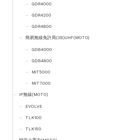
GDR4000
GDR4200
GDR4800
簡易無線免許局(3B)UHF(MOTO)
GDB4000
GDB4800
MiT5000
MiT7000
IP無線(MOTO)
EVOLVE
TLK100
TLK150