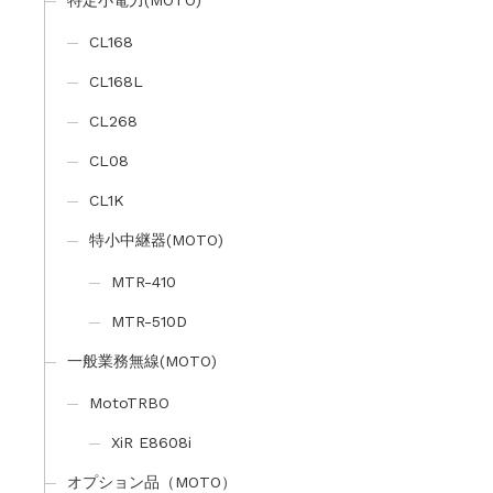
特定小電力(MOTO)
CL168
CL168L
CL268
CL08
CL1K
特小中継器(MOTO)
MTR-410
MTR-510D
一般業務無線(MOTO)
MotoTRBO
XiR E8608i
オプション品（MOTO）