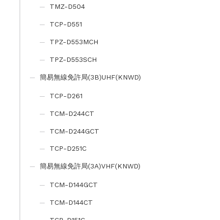
TMZ-D504
TCP-D551
TPZ-D553MCH
TPZ-D553SCH
簡易無線免許局(3B)UHF(KNWD)
TCP-D261
TCM-D244CT
TCM-D244GCT
TCP-D251C
簡易無線免許局(3A)VHF(KNWD)
TCM-D144GCT
TCM-D144CT