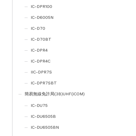
IC-DPR100
IC-D6005N
IC-D70
IC-D70BT
IC-DPR4
IC-DPR4C
IIC-DPR7S
IC-DPR7SBT
簡易無線免許局(3B)UHF(iCOM)
IC-DU75
IC-DU6505B
IC-DU6505BN