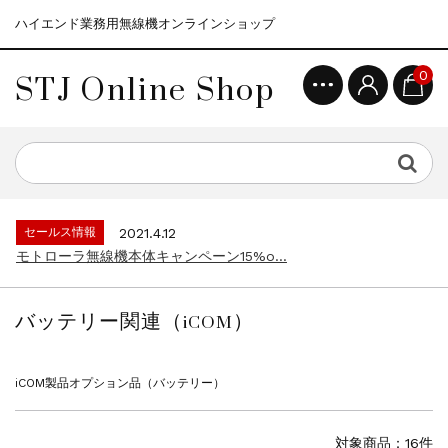
ハイエンド業務用無線機オンラインショップ
STJ Online Shop
0
セールス情報
2021.4.12
モトローラ無線機本体キャンペーン15%o...
セールス情報
2023.4.10
５月大型連休に伴う営業日のお知らせ...
セールス情報
2023.4.1
デジタル化促進キャンペーン10%off...
セールス情報
2021.4.12
モトローラ無線機本体キャンペーン15%o...
セールス情報
2023.4.10
５月大型連休に伴う営業日のお知らせ...
バッテリー関連（iCOM）
セールス情報
2023.4.1
デジタル化促進キャンペーン10%off...
セールス情報
2021.4.12
iCOM製品オプション品（バッテリー）
モトローラ無線機本体キャンペーン15%o...
対象商品：16件