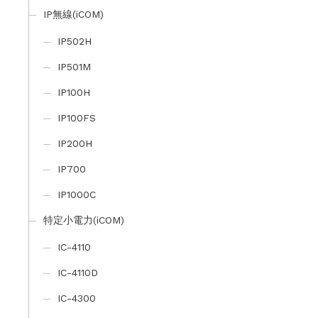
IP無線(iCOM)
IP502H
IP501M
IP100H
IP100FS
IP200H
IP700
IP1000C
特定小電力(iCOM)
IC-4110
IC-4110D
IC-4300