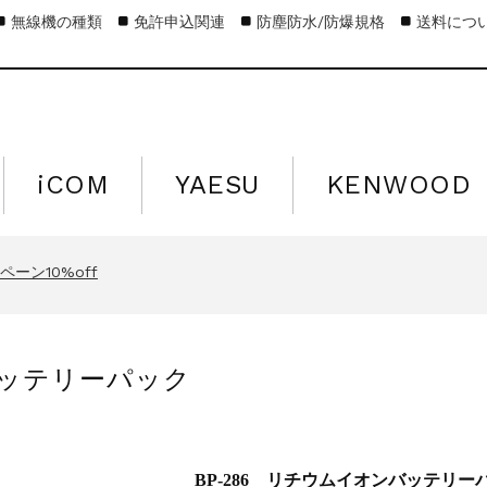
無線機の種類
免許申込関連
防塵防水/防爆規格
送料につ
iCOM
YAESU
KENWOOD
キャンペーン15%off
営業日のお知らせ
ーン10%off
キャンペーン15%off
営業日のお知らせ
バッテリーパック
ーン10%off
キャンペーン15%off
BP-286 リチウムイオンバッテリー