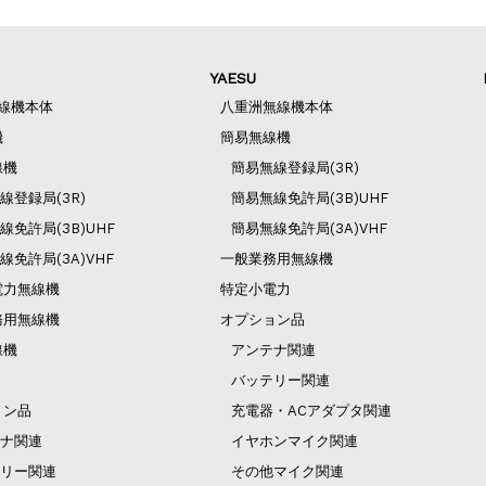
YAESU
無線機本体
八重洲無線機本体
機
簡易無線機
線機
簡易無線登録局(3R)
線登録局(3R)
簡易無線免許局(3B)UHF
線免許局(3B)UHF
簡易無線免許局(3A)VHF
線免許局(3A)VHF
一般業務用無線機
電力無線機
特定小電力
務用無線機
オプション品
線機
アンテナ関連
バッテリー関連
ョン品
充電器・ACアダプタ関連
ナ関連
イヤホンマイク関連
リー関連
その他マイク関連