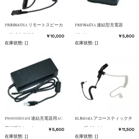
PMMN4076A リモートスピーカ
PMPN4473A 連結型充電器
ーマイク (RSM)
CD−64
￥10,000
￥5,600
在庫状態: [
]
在庫状態: [
]
PS000369A01 連結充電器用AC
RLN4941A アコースティックチ
アダプタセット
ューブイヤホン
￥5,600
￥11,500
在庫状態: [
]
在庫状態: [
]