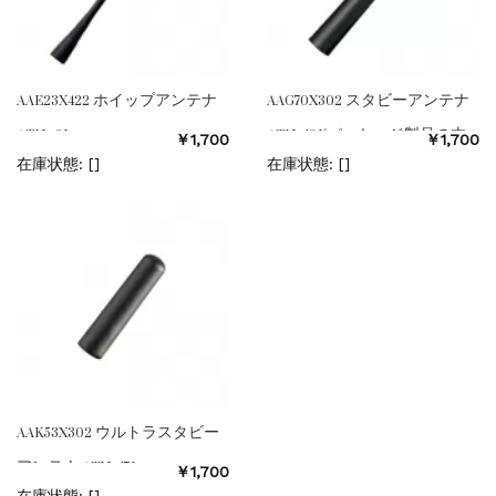
AAE23X422 ホイップアンテナ
AAG70X302 スタビーアンテナ
ATU−6J
ATU−12J(パッケージ製品の本
￥1,700
￥1,700
体付属同等品)
在庫状態: [
]
在庫状態: [
]
AAK53X302 ウルトラスタビー
アンテナ ATU−17J
￥1,700