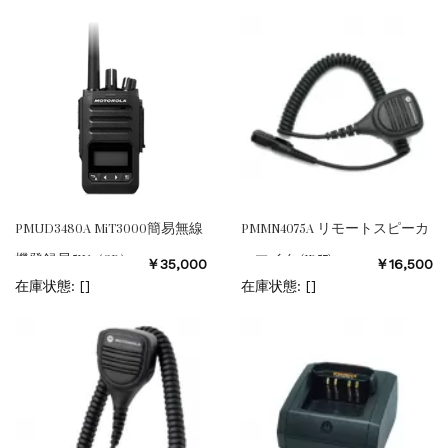
PMUD3480A MiT3000簡易無線
PMMN4075A リモートスピーカ
機登録局5W（3R）
ーマイク (IP57)
￥35,000
￥16,500
在庫状態: [
]
在庫状態: [
]