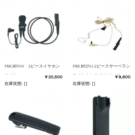
PMLN7990 2ピースイヤホン
PMLN7270A 2ピースサーベラン
マイク
スイヤホンマイク(ベージュ)
￥20,500
￥9,600
在庫状態: [
]
在庫状態: [
]