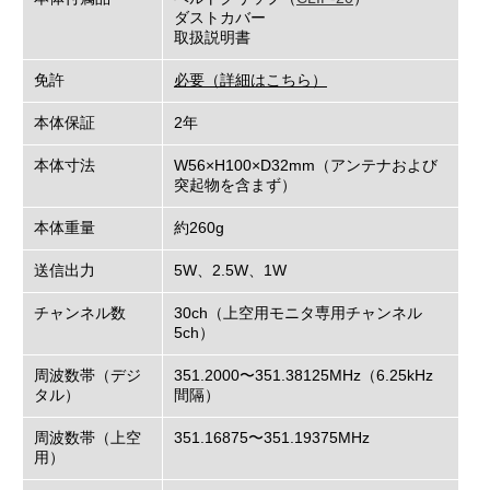
ダストカバー
取扱説明書
免許
必要（詳細はこちら）
本体保証
2年
本体寸法
W56×H100×D32mm（アンテナおよび
突起物を含まず）
本体重量
約260g
送信出力
5W、2.5W、1W
チャンネル数
30ch（上空用モニタ専用チャンネル
5ch）
周波数帯（デジ
351.2000〜351.38125MHz（6.25kHz
タル）
間隔）
周波数帯（上空
351.16875〜351.19375MHz
用）