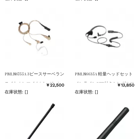
PMLN6755A 3ピースサーベラン
PMLN6635A 軽量ヘッドセット
スイヤホンマイク(ベージュ)
インラインPTT付きシングルマ
￥22,500
￥13,850
フ型
在庫状態: [
]
在庫状態: [
]