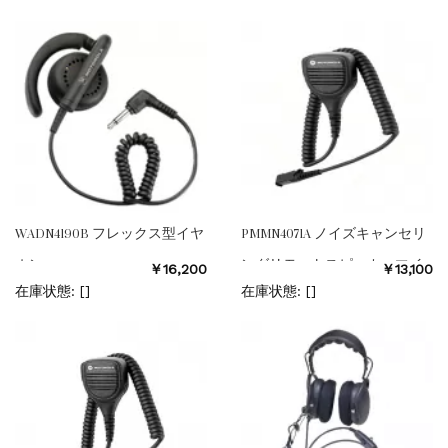
WADN4190B フレックス型イヤ
PMMN4071A ノイズキャンセリ
ホン
ングリモートスピーカーマイ
￥16,200
￥13,100
ク
在庫状態: [
]
在庫状態: [
]