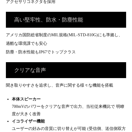
アクセサリコネクタを採用
高い堅牢性、防水・防塵性能
アメリカ国防総省制度のMIL規格(MIL-STD-810G)にも準拠し、
過酷な環境課でも安心
防塵・防水性能もIP67でトップクラス
クリアな音声
聞き取りやすさを追求し、音声に関する様々な機能を搭載
本体スピーカー
700mVのパワーをクリアな音声で出力、当社従来機比で 明瞭
度が大きく改善
イコライザー機能
ユーザーの好みの音質に切り替えが可能 (受信側、送信側双方