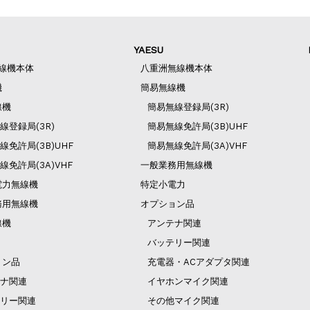
YAESU
無線機本体
八重洲無線機本体
機
簡易無線機
線機
簡易無線登録局(3R)
線登録局(3R)
簡易無線免許局(3B)UHF
線免許局(3B)UHF
簡易無線免許局(3A)VHF
線免許局(3A)VHF
一般業務用無線機
電力無線機
特定小電力
務用無線機
オプション品
線機
アンテナ関連
バッテリー関連
ョン品
充電器・ACアダプタ関連
ナ関連
イヤホンマイク関連
リー関連
その他マイク関連