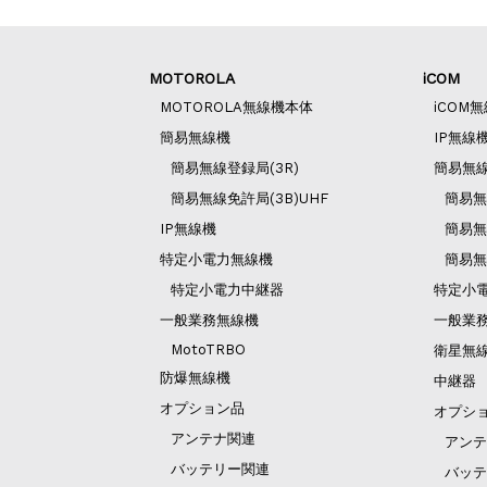
MOTOROLA
iCOM
MOTOROLA無線機本体
iCOM
簡易無線機
IP無線
簡易無線登録局(3R)
簡易無
簡易無線免許局(3B)UHF
簡易無
IP無線機
簡易無
特定小電力無線機
簡易無
特定小電力中継器
特定小
一般業務無線機
一般業
MotoTRBO
衛星無
防爆無線機
中継器
オプション品
オプシ
アンテナ関連
アンテ
バッテリー関連
バッテ