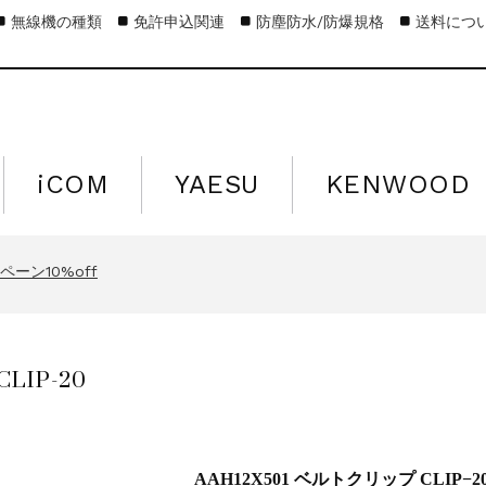
無線機の種類
免許申込関連
防塵防水/防爆規格
送料につ
iCOM
YAESU
KENWOOD
キャンペーン15%off
営業日のお知らせ
ーン10%off
キャンペーン15%off
営業日のお知らせ
LIP-20
ーン10%off
キャンペーン15%off
AAH12X501 ベルトクリップ CLIP−2