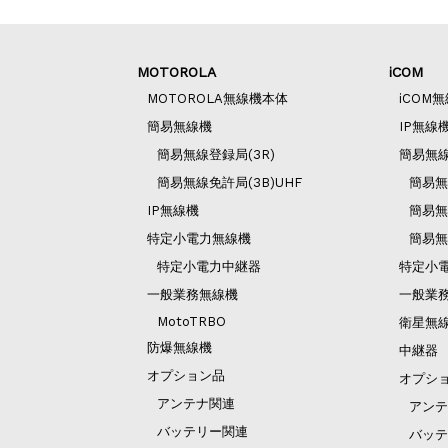
MOTOROLA
iCOM
MOTOROLA無線機本体
iCOM
簡易無線機
IP無線
簡易無線登録局(3R)
簡易無
簡易無線免許局(3B)UHF
簡易無
IP無線機
簡易無
特定小電力無線機
簡易無
特定小電力中継器
特定小
一般業務無線機
一般業
MotoTRBO
衛星無
防爆無線機
中継器
オプション品
オプシ
アンテナ関連
アンテ
バッテリー関連
バッテ