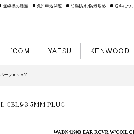
無線機の種類
免許申込関連
防塵防水/防爆規格
送料につ
iCOM
YAESU
KENWOOD
キャンペーン15%off
営業日のお知らせ
ーン10%off
キャンペーン15%off
営業日のお知らせ
IL CBL&3.5MM PLUG
ーン10%off
キャンペーン15%off
WADN4190B EAR RCVR W/COIL C