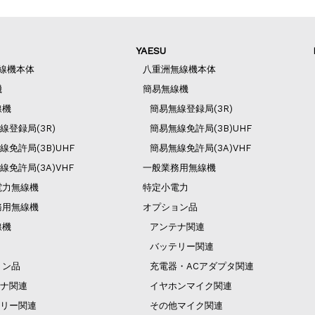
YAESU
無線機本体
八重洲無線機本体
機
簡易無線機
線機
簡易無線登録局(3R)
線登録局(3R)
簡易無線免許局(3B)UHF
線免許局(3B)UHF
簡易無線免許局(3A)VHF
線免許局(3A)VHF
一般業務用無線機
電力無線機
特定小電力
務用無線機
オプション品
線機
アンテナ関連
バッテリー関連
ョン品
充電器・ACアダプタ関連
ナ関連
イヤホンマイク関連
リー関連
その他マイク関連