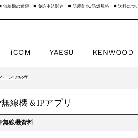
無線機の種類
免許申込関連
防塵防水/防爆規格
送料につ
iCOM
YAESU
KENWOOD
キャンペーン15%off
営業日のお知らせ
ーン10%off
キャンペーン15%off
営業日のお知らせ
IP無線機＆IPアプリ
ーン10%off
キャンペーン15%off
IP無線機資料