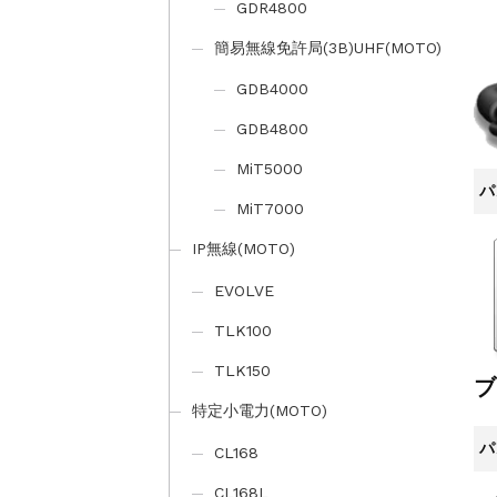
GDR4800
簡易無線免許局(3B)UHF(MOTO)
GDB4000
GDB4800
MiT5000
パ
MiT7000
IP無線(MOTO)
EVOLVE
TLK100
TLK150
ブ
特定小電力(MOTO)
パ
CL168
CL168L