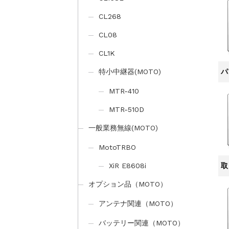
CL268
CL08
CL1K
パ
特小中継器(MOTO)
MTR-410
MTR-510D
一般業務無線(MOTO)
MotoTRBO
取
XiR E8608i
オプション品（MOTO）
アンテナ関連（MOTO）
バッテリー関連（MOTO）