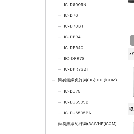
IC-D6005N
IC-D70
IC-D70BT
IC-DPR4
IC-DPR4C
パ
IIC-DPR7S
IC-DPR7SBT
簡易無線免許局(3B)UHF(iCOM)
IC-DU75
IC-DU6505B
取
IC-DU6505BN
簡易無線免許局(3A)VHF(iCOM)