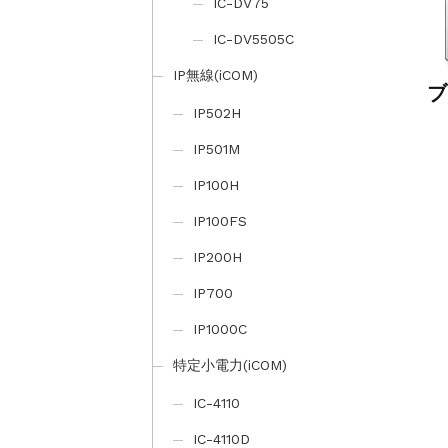
IC-DV75
IC-DV5505C
IP無線(iCOM)
ブ
IP502H
IP501M
IP100H
IP100FS
IP200H
IP700
IP1000C
特定小電力(iCOM)
IC-4110
IC-4110D