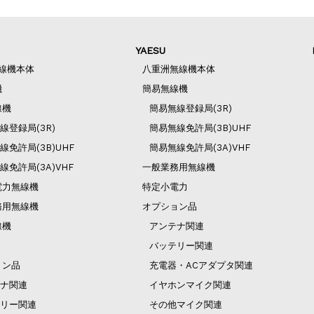
YAESU
無線機本体
八重洲無線機本体
機
簡易無線機
線機
簡易無線登録局(3R)
線登録局(3R)
簡易無線免許局(3B)UHF
線免許局(3B)UHF
簡易無線免許局(3A)VHF
線免許局(3A)VHF
一般業務用無線機
電力無線機
特定小電力
務用無線機
オプション品
線機
アンテナ関連
バッテリー関連
ョン品
充電器・ACアダプタ関連
ナ関連
イヤホンマイク関連
リー関連
その他マイク関連