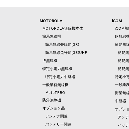
MOTOROLA
iCOM
MOTOROLA無線機本体
iCOM
簡易無線機
IP無線
簡易無線登録局(3R)
簡易無
簡易無線免許局(3B)UHF
簡易無
IP無線機
簡易無
特定小電力無線機
簡易無
特定小電力中継器
特定小
一般業務無線機
一般業
MotoTRBO
衛星無
防爆無線機
中継器
オプション品
オプシ
アンテナ関連
アンテ
バッテリー関連
バッテ