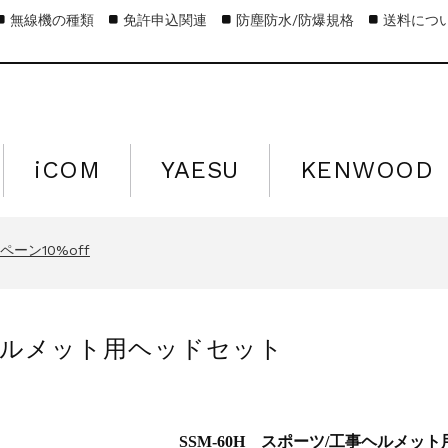
無線機の種類
免許申込関連
防塵防水/防爆規格
送料につ
iCOM
YAESU
KENWOOD
キャンペーン15%off
営業日のお知らせ
ーン10%off
キャンペーン15%off
営業日のお知らせ
事ヘルメット用ヘッドセット
ーン10%off
キャンペーン15%off
SSM-60H スポーツ/工事ヘルメッ