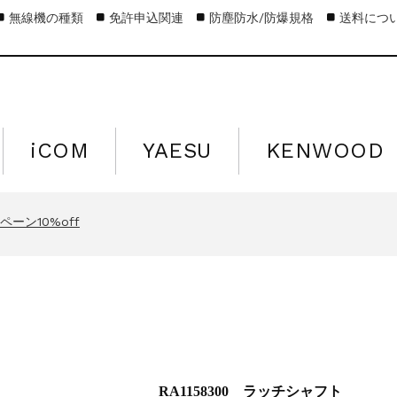
無線機の種類
免許申込関連
防塵防水/防爆規格
送料につ
iCOM
YAESU
KENWOOD
キャンペーン15%off
営業日のお知らせ
ーン10%off
キャンペーン15%off
営業日のお知らせ
ト
ーン10%off
キャンペーン15%off
RA1158300 ラッチシャフト