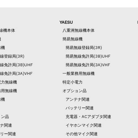
YAESU
無線機本体
八重洲無線機本体
機
簡易無線機
線機
簡易無線登録局(3R)
線登録局(3R)
簡易無線免許局(3B)UHF
線免許局(3B)UHF
簡易無線免許局(3A)VHF
線免許局(3A)VHF
一般業務用無線機
電力無線機
特定小電力
務用無線機
オプション品
線機
アンテナ関連
バッテリー関連
ョン品
充電器・ACアダプタ関連
ナ関連
イヤホンマイク関連
リー関連
その他マイク関連