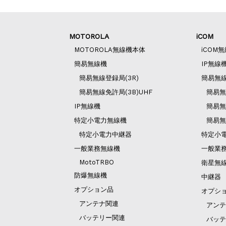
MOTOROLA
iCOM
MOTOROLA無線機本体
iCOM
簡易無線機
IP無線
簡易無線登録局(3R)
簡易無
簡易無線免許局(3B)UHF
簡易無
IP無線機
簡易無
特定小電力無線機
簡易無
特定小電力中継器
特定小
一般業務無線機
一般業
MotoTRBO
衛星無
防爆無線機
中継器
オプション品
オプシ
アンテナ関連
アンテ
バッテリー関連
バッテ