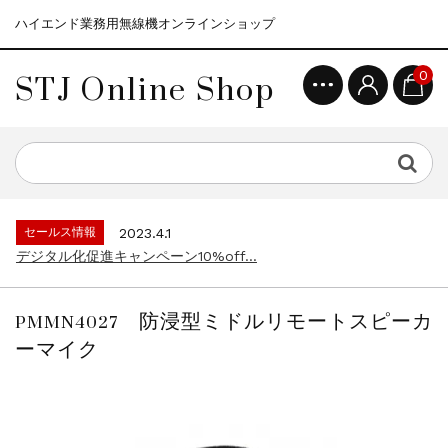
ハイエンド業務用無線機オンラインショップ
STJ Online Shop
0
セールス情報
2021.4.12
モトローラ無線機本体キャンペーン15%o...
セールス情報
2023.4.10
５月大型連休に伴う営業日のお知らせ...
セールス情報
2023.4.1
デジタル化促進キャンペーン10%off...
セールス情報
2021.4.12
モトローラ無線機本体キャンペーン15%o...
PMMN4027 防浸型ミドルリモートスピーカ
セールス情報
2023.4.10
ーマイク
５月大型連休に伴う営業日のお知らせ...
セールス情報
2023.4.1
デジタル化促進キャンペーン10%off...
セールス情報
2021.4.12
モトローラ無線機本体キャンペーン15%o...