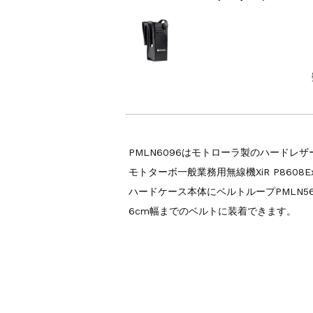
PMLN6096はモトローラ製のハードレ
モトターボ一般業務用無線機XiR P8608
ハードケース本体にベルトループPMLN5
6cm幅までのベルトに装着できます。