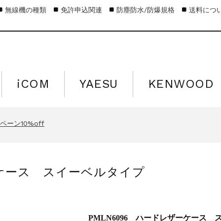
無線機の種類
免許申込関連
防塵防水/防爆規格
送料につ
iCOM
YAESU
KENWOOD
キャンペーン15%off
営業日のお知らせ
ーン10%off
キャンペーン15%off
営業日のお知らせ
ザーケース スイーベルタイプ
ーン10%off
キャンペーン15%off
PMLN6096 ハードレザーケース