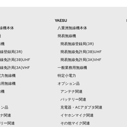
YAESU
無線機本体
八重洲無線機本体
機
簡易無線機
線機
簡易無線登録局(3R)
線登録局(3R)
簡易無線免許局(3B)UHF
線免許局(3B)UHF
簡易無線免許局(3A)VHF
線免許局(3A)VHF
一般業務用無線機
電力無線機
特定小電力
務用無線機
オプション品
線機
アンテナ関連
バッテリー関連
ョン品
充電器・ACアダプタ関連
ナ関連
イヤホンマイク関連
リー関連
その他マイク関連