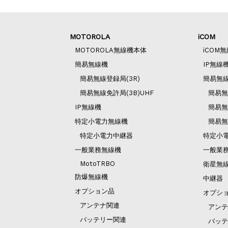
MOTOROLA
iCOM
MOTOROLA無線機本体
iCOM
簡易無線機
IP無線
簡易無線登録局(3R)
簡易無
簡易無線免許局(3B)UHF
簡易無
IP無線機
簡易無
特定小電力無線機
簡易無
特定小電力中継器
特定小
一般業務無線機
一般業
MotoTRBO
衛星無
防爆無線機
中継器
オプション品
オプシ
アンテナ関連
アンテ
バッテリー関連
バッテ