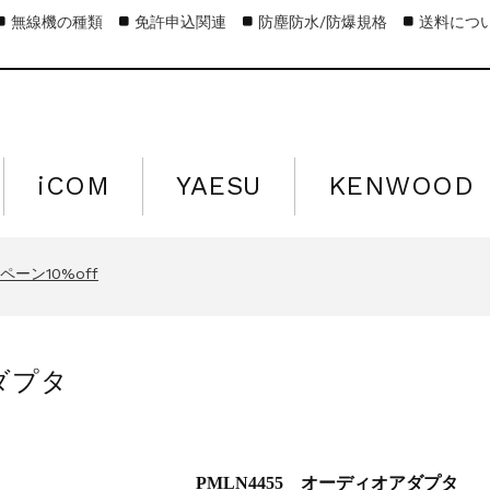
無線機の種類
免許申込関連
防塵防水/防爆規格
送料につ
iCOM
YAESU
KENWOOD
キャンペーン15%off
営業日のお知らせ
ーン10%off
キャンペーン15%off
営業日のお知らせ
アダプタ
ーン10%off
キャンペーン15%off
PMLN4455 オーディオアダプタ