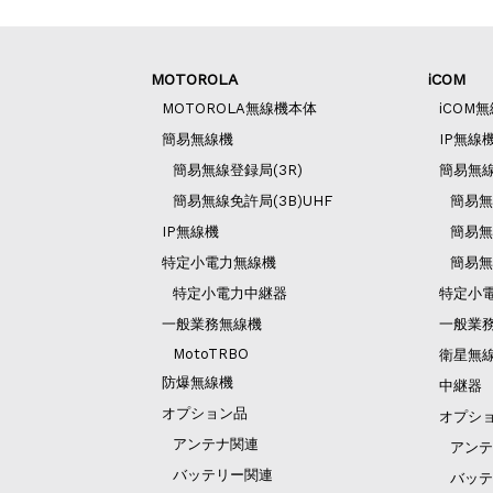
MOTOROLA
iCOM
MOTOROLA無線機本体
iCOM
簡易無線機
IP無線
簡易無線登録局(3R)
簡易無
簡易無線免許局(3B)UHF
簡易無
IP無線機
簡易無
特定小電力無線機
簡易無
特定小電力中継器
特定小
一般業務無線機
一般業
MotoTRBO
衛星無
防爆無線機
中継器
オプション品
オプシ
アンテナ関連
アンテ
バッテリー関連
バッテ