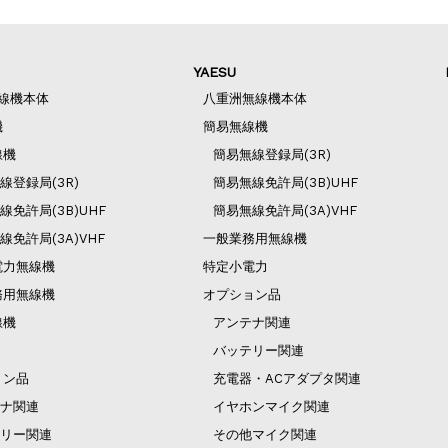
YAESU
無線機本体
八重洲無線機本体
機
簡易無線機
線機
簡易無線登録局(3R)
線登録局(3R)
簡易無線免許局(3B)UHF
線免許局(3B)UHF
簡易無線免許局(3A)VHF
線免許局(3A)VHF
一般業務用無線機
電力無線機
特定小電力
務用無線機
オプション品
線機
アンテナ関連
バッテリー関連
ョン品
充電器・ACアダプタ関連
ナ関連
イヤホンマイク関連
リー関連
その他マイク関連