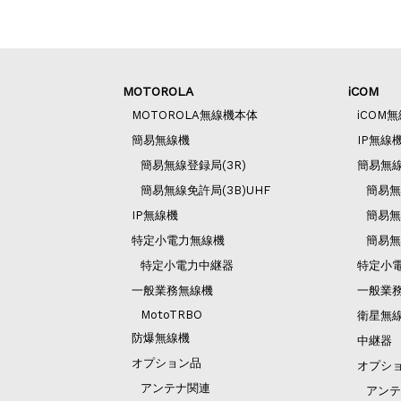
MOTOROLA
iCOM
MOTOROLA無線機本体
iCOM
簡易無線機
IP無線
簡易無線登録局(3R)
簡易無
簡易無線免許局(3B)UHF
簡易無
IP無線機
簡易無
特定小電力無線機
簡易無
特定小電力中継器
特定小
一般業務無線機
一般業
MotoTRBO
衛星無
防爆無線機
中継器
オプション品
オプシ
アンテナ関連
アンテ