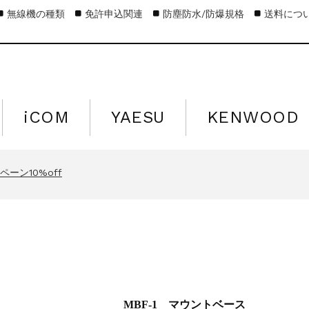
無線機の種類
免許申込関連
防塵防水/防爆規格
送料につ
iCOM
YAESU
KENWOOD
キャンペーン15%off
営業日のお知らせ
ーン10%off
キャンペーン15%off
営業日のお知らせ
ーン10%off
キャンペーン15%off
MBF-1 マウントベース