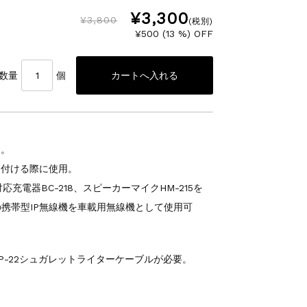
¥3,300
¥3,800
(税別)
¥500 (13 %) OFF
数量
個
す。
り付ける際に使用。
対応充電器BC-218、スピーカーマイクHM-215を
携帯型IP無線機を車載用無線機として使用可
P-22シュガレットライターケーブルが必要。