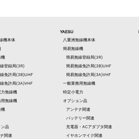
YAESU
無線機本体
八重洲無線機本体
機
簡易無線機
線機
簡易無線登録局(3R)
線登録局(3R)
簡易無線免許局(3B)UHF
線免許局(3B)UHF
簡易無線免許局(3A)VHF
線免許局(3A)VHF
一般業務用無線機
電力無線機
特定小電力
務用無線機
オプション品
線機
アンテナ関連
バッテリー関連
ョン品
充電器・ACアダプタ関連
ナ関連
イヤホンマイク関連