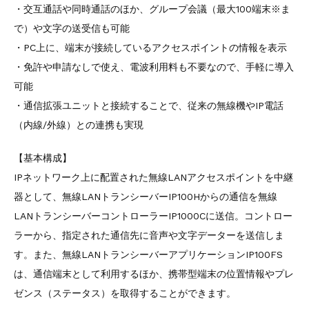
・交互通話や同時通話のほか、グループ会議（最大100端末※ま
で）や文字の送受信も可能
・PC上に、端末が接続しているアクセスポイントの情報を表示
・免許や申請なしで使え、電波利用料も不要なので、手軽に導入
可能
・通信拡張ユニットと接続することで、従来の無線機やIP電話
（内線/外線）との連携も実現
【基本構成】
IPネットワーク上に配置された無線LANアクセスポイントを中継
器として、無線LANトランシーバーIP100Hからの通信を無線
LANトランシーバーコントローラーIP1000Cに送信。コントロー
ラーから、指定された通信先に音声や文字データーを送信しま
す。また、無線LANトランシーバーアプリケーションIP100FS
は、通信端末として利用するほか、携帯型端末の位置情報やプレ
ゼンス（ステータス）を取得することができます。