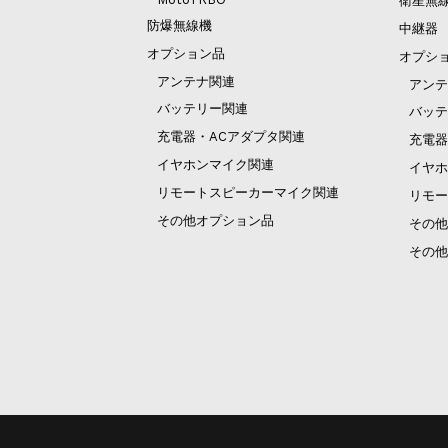
衛星無
防爆無線機
中継器
オプション品
オプシ
アンテナ関連
アンテ
バッテリー関連
バッテ
充電器・ACアダプタ関連
充電器
イヤホンマイク関連
イヤホ
リモートスピーカーマイク関連
リモー
その他オプション品
その他
その他