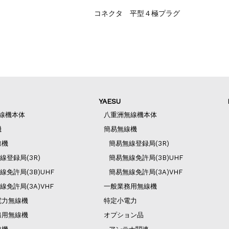
コネクタ 平型４極プラグ
YAESU
無線機本体
八重洲無線機本体
機
簡易無線機
線機
簡易無線登録局(3R)
線登録局(3R)
簡易無線免許局(3B)UHF
線免許局(3B)UHF
簡易無線免許局(3A)VHF
線免許局(3A)VHF
一般業務用無線機
電力無線機
特定小電力
務用無線機
オプション品