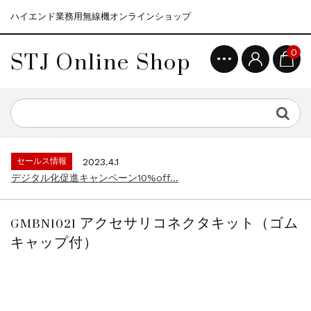
ハイエンド業務用無線機オンラインショップ
STJ Online Shop
0
セールス情報
2021.4.12
モトローラ無線機本体キャンペーン15%o...
セールス情報
2023.4.10
５月大型連休に伴う営業日のお知らせ...
セールス情報
2023.4.1
デジタル化促進キャンペーン10%off...
セールス情報
2021.4.12
モトローラ無線機本体キャンペーン15%o...
GMBN1021 アクセサリコネクタキット（ゴム
セールス情報
2023.4.10
キャップ付）
５月大型連休に伴う営業日のお知らせ...
セールス情報
2023.4.1
デジタル化促進キャンペーン10%off...
セールス情報
2021.4.12
モトローラ無線機本体キャンペーン15%o...