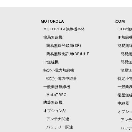
MOTOROLA
iCOM
MOTOROLA無線機本体
iCOM
簡易無線機
IP無線
簡易無線登録局(3R)
簡易無
簡易無線免許局(3B)UHF
簡易無
IP無線機
簡易無
特定小電力無線機
簡易無
特定小電力中継器
特定小
一般業務無線機
一般業
MotoTRBO
衛星無
防爆無線機
中継器
オプション品
オプシ
アンテナ関連
アンテ
バッテリー関連
バッテ