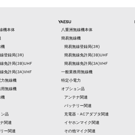
YAESU
無線機本体
八重洲無線機本体
機
簡易無線機
線機
簡易無線登録局(3R)
線登録局(3R)
簡易無線免許局(3B)UHF
線免許局(3B)UHF
簡易無線免許局(3A)VHF
線免許局(3A)VHF
一般業務用無線機
電力無線機
特定小電力
務用無線機
オプション品
線機
アンテナ関連
バッテリー関連
ョン品
充電器・ACアダプタ関連
ナ関連
イヤホンマイク関連
リー関連
その他マイク関連