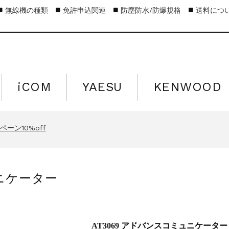
無線機の種類
免許申込関連
防塵防水/防爆規格
送料につ
iCOM
YAESU
KENWOOD
キャンペーン15%off
営業日のお知らせ
ーン10%off
キャンペーン15%off
営業日のお知らせ
ュニケーター
ーン10%off
キャンペーン15%off
AT3069 アドバンスコミュニケーター